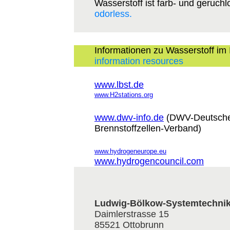
Wasserstoff ist farb- und geruchl
odorless.
Informationen zu Wasserstoff im 
information resources
www.lbst.de
www.H2stations.org
www.dwv-info.de
(DWV-Deutscher
Brennstoffzellen-Verband)
www.hydrogeneurope.eu
www.hydrogencouncil.com
Ludwig-Bölkow-Systemtechn
Daimlerstrasse 15
85521 Ottobrunn