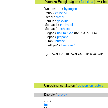
Daten zu Energieträgern /
fuel data
(lower hea
Wasserstoff /
hydrogen
................................
Rohöl /
crude oil
..........................................
Diesel /
diesel
.............................................
Benzin /
gasoline
.........................................
Methanol /
methanol
....................................
Methan /
methane
.......................................
Erdgas /
natural Gas
(82 - 93 % CH4)..............
Propan /
propane
.........................................
Butan /
butane
............................................
Stadtgas* /
town gas*
..................................
*(51 %vol H2 ; 18 %vol CO ; 19 %vol CH4 ; 
Umrechnungsfaktoren /
conversion factors
Energie /
energy
von /
from
...........................................................