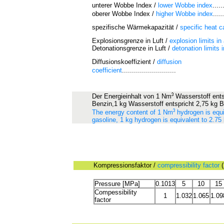
unterer Wobbe Index /
lower Wobbe index
.....
oberer Wobbe Index /
higher Wobbe index
.....
spezifische Wärmekapazität /
specific heat c
Explosionsgrenze in Luft /
explosion limits in 
Detonationsgrenze in Luft /
detonation limits i
Diffusionskoeffizient /
diffusion
coefficient
...........................
Der Energieinhalt von 1 Nm
Wasserstoff entsp
Benzin,1 kg Wasserstoff entspricht 2,75 kg 
The energy content of 1 Nm
hydrogen is equiv
gasoline, 1 kg hydrogen is equivalent to 2.75
Kompressionsfaktor /
compressibility factor
Pressure [MPa]
0.1013
5
10
15
Compessibility
1
1.032
1.065
1.09
factor