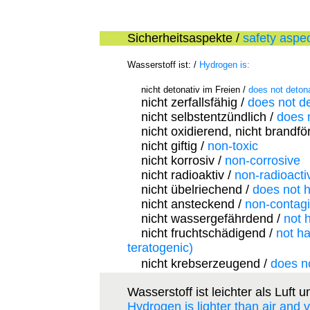
Sicherheitsaspekte /
safety aspe
Wasserstoff ist: /
Hydrogen is:
nicht detonativ im Freien /
does not detona
nicht zerfallsfähig /
does not 
nicht selbstentzündlich /
does n
nicht oxidierend, nicht brandf
nicht giftig /
non-toxic
nicht korrosiv /
non-corrosive
nicht radioaktiv /
non-radioacti
nicht übelriechend /
does not 
nicht ansteckend /
non-contag
nicht wassergefährdend /
not 
nicht fruchtschädigend /
not ha
teratogenic)
nicht krebserzeugend /
does no
Wasserstoff ist leichter als Luft
Hydrogen is lighter than air and 