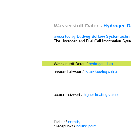
Wasserstoff Daten
-
Hydrogen D
presented by
Ludwig-Bölkow-Systemtechni
The Hydrogen and Fuel Cell Information Sys
Wasserstoff Daten /
hydrogen data
unterer Heizwert /
lower heating value
...........
oberer Heizwert /
higher heati
ng value
...........
Dichte /
density
...........................................
Siedepunkt /
boiling point
.............................